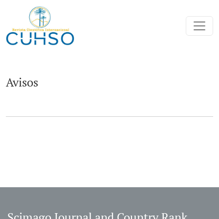
Avisos
Avisos
Scimago Journal and Country Rank