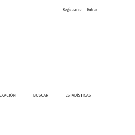
Registrarse
Entrar
bajadores del retail y emprendedores sociales
EXACIÓN
BUSCAR
ESTADÍSTICAS