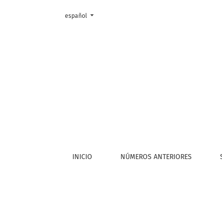
Cambiar el idioma. El actual es:
español
Desplazamientos, silencios y materialidad. L
INICIO
NÚMEROS ANTERIORES