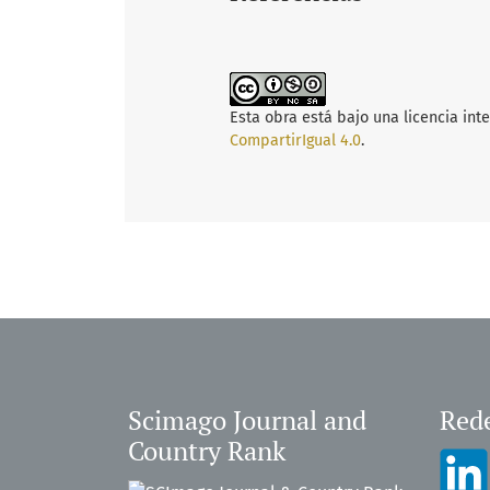
Esta obra está bajo una licencia int
CompartirIgual 4.0
.
Scimago Journal and
Rede
Country Rank