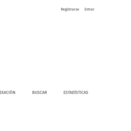
Registrarse
Entrar
s y perspectivas en investigación y conservación
EXACIÓN
BUSCAR
ESTADÍSTICAS