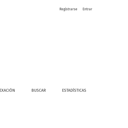
Registrarse
Entrar
coke en Tocopilla (Chile, 2000-2015)
EXACIÓN
BUSCAR
ESTADÍSTICAS