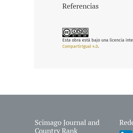
Referencias
Esta obra está bajo una licencia int
CompartirIgual 4.0
.
Scimago Journal and
Rede
Country Rank