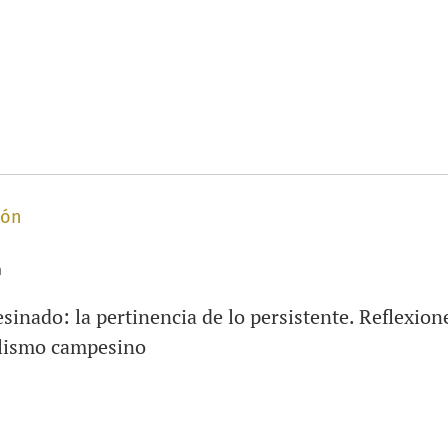
ión
n
inado: la pertinencia de lo persistente. Reflexion
alismo campesino