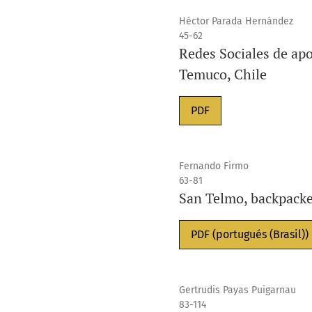
Héctor Parada Hernández
45-62
Redes Sociales de apo
Temuco, Chile
PDF
Fernando Firmo
63-81
San Telmo, backpacker
PDF (portugués (Brasil))
Gertrudis Payas Puigarnau
83-114