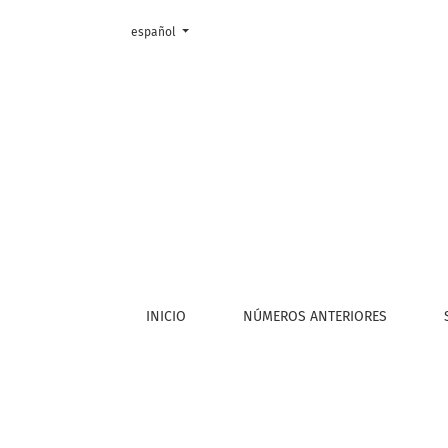
Cambiar el idioma. El actual es:
español
Entrar
INICIO
NÚMEROS ANTERIORES