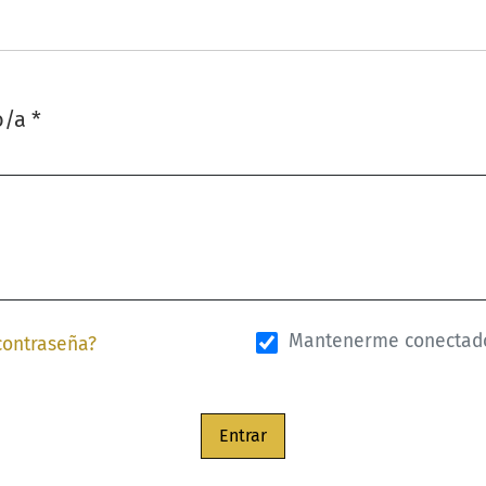
o/a
*
Mantenerme conectad
contraseña?
Entrar