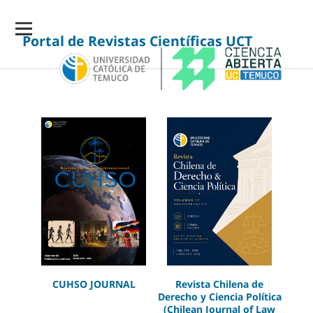
Portal de Revistas Científicas UCT
CUHSO JOURNAL
Revista Chilena de
Derecho y Ciencia Política
(Chilean Journal of Law