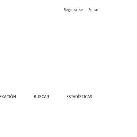
Registrarse
Entrar
es (coord.). Ediciones Universidad Academia de Humanismo Cris
EXACIÓN
BUSCAR
ESTADÍSTICAS