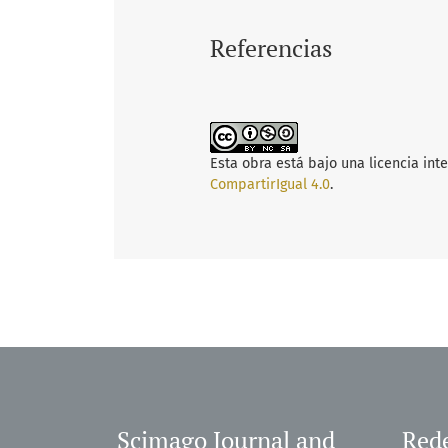
Referencias
Esta obra está bajo una licencia int
CompartirIgual 4.0
.
Scimago Journal and
Rede