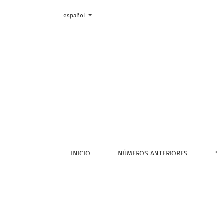
Cambiar el idioma. El actual es:
español
Editorial
INICIO
NÚMEROS ANTERIORES