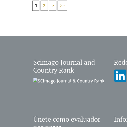
1
2
>
>>
Scimago Journal and
Rede
Country Rank
Únete como evaluador
Inf
por pares