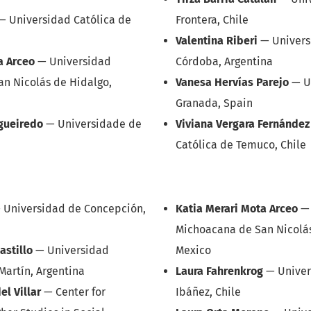
—
Universidad Católica de
Frontera, Chile
Valentina Riberi
—
Univers
a Arceo
—
Universidad
Córdoba, Argentina
n Nicolás de Hidalgo,
Vanesa Hervías Parejo
—
U
Granada, Spain
gueiredo
—
Universidade de
Viviana Vergara Fernández
Católica de Temuco, Chile
—
Universidad de Concepción,
Katia Merari Mota Arceo
Michoacana de San Nicolás
astillo
—
Universidad
Mexico
Martín, Argentina
Laura Fahrenkrog
—
Univer
l Villar
—
Center for
Ibáñez, Chile