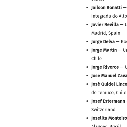
Jaílson Bonatti
Integrada do Alto
Javier Revilla
—
Madrid, Spain
Jorge Delva
—
Bo
Jorge Martín
—
U
Chile
Jorge Riveros
—
U
José Manuel Zav
José Quidel Linc
de Temuco, Chile
Josef Estermann
Switzerland
Joselita Monteiro
Alagoas, Brazil