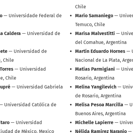
Chile
ho
—
Universidade Federal de
Mario Samaniego
—
Univer
Temuco, Chile
a Caldera
—
Universidad de
Marisa Malvestitti
—
Unive
del Comahue, Argentina
aete
—
Universidad de
Martín Eduardo Hornes
—
, Chile
Nacional de La Plata, Arge
 Torres
—
Universidad
Matías Parmigiani
—
Unive
e, Chile
Rosario, Argentina
Dupré
—
Universidad Gabriela
Melina Yangilevich
—
Univ
de Rosario, Argentina
—
Universidad Católica de
Melisa Pesoa Marcilla
—
U
Buenos Aires, Argentina
itaro
—
Universidad
Michelle Lapierre
—
Unive
Ciudad de México, Mexico
Nélida Ramírez Naranjo
—