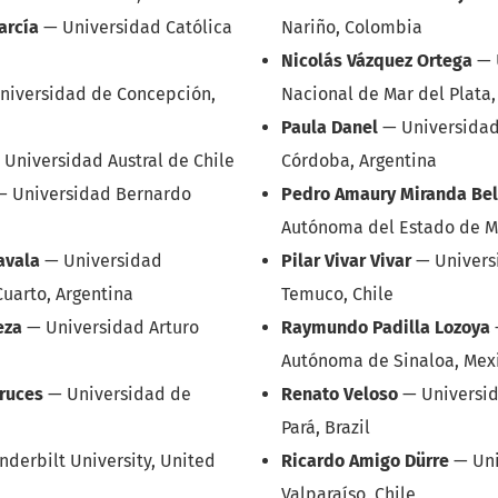
arcía
—
Universidad Católica
Nariño, Colombia
Nicolás Vázquez Ortega
—
niversidad de Concepción,
Nacional de Mar del Plata,
Paula Danel
—
Universidad
—
Universidad Austral de Chile
Córdoba, Argentina
—
Universidad Bernardo
Pedro Amaury Miranda Bel
Autónoma del Estado de M
avala
—
Universidad
Pilar Vivar Vivar
—
Univers
Cuarto, Argentina
Temuco, Chile
eza
—
Universidad Arturo
Raymundo Padilla Lozoya
Autónoma de Sinaloa, Mex
ruces
—
Universidad de
Renato Veloso
—
Universi
Pará, Brazil
nderbilt University, United
Ricardo Amigo Dürre
—
Un
Valparaíso, Chile