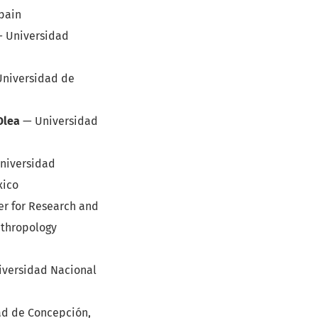
pain
—
Universidad
Universidad de
Olea
—
Universidad
niversidad
xico
er for Research and
nthropology
iversidad Nacional
ad de Concepción,