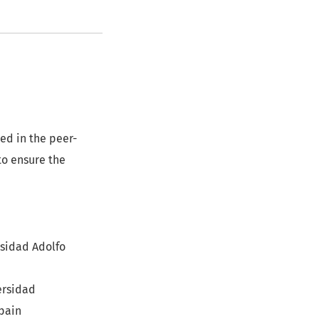
ed in the peer-
to ensure the
sidad Adolfo
ersidad
pain