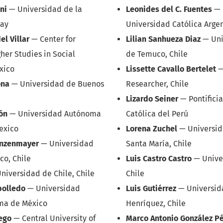
ni
—
Universidad de la
Leonides del C. Fuentes
—
uay
Universidad Católica Argen
l Villar
—
Center for
Lilian Sanhueza Diaz
—
Uni
her Studies in Social
de Temuco, Chile
xico
Lissette Cavallo Bertelet
ona
—
Universidad de Buenos
Researcher, Chile
Lizardo Seiner
—
Pontifici
ón
—
Universidad Autónoma
Católica del Perú
exico
Lorena Zuchel
—
Universid
ünzenmayer
—
Universidad
Santa María, Chile
co, Chile
Luis Castro Castro
—
Unive
niversidad de Chile, Chile
Chile
bolledo
—
Universidad
Luis Gutiérrez
—
Universid
ma de México
Henríquez, Chile
ego
—
Central University of
Marco Antonio González P