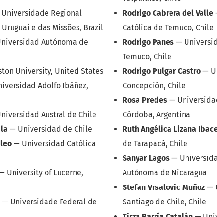
—
Universidade Regional
Rodrigo Cabrera del Valle
 Uruguai e das Missões, Brazil
Católica de Temuco, Chile
Universidad Autónoma de
Rodrigo Panes
—
Universi
Temuco, Chile
ston University, United States
Rodrigo Pulgar Castro
—
U
niversidad Adolfo Ibáñez,
Concepción, Chile
Rosa Predes
—
Universida
niversidad Austral de Chile
Córdoba, Argentina
ala
—
Universidad de Chile
Ruth Angélica Lizana Ibac
oleo
—
Universidad Católica
de Tarapacá, Chile
Sanyar Lagos
—
Universid
—
University of Lucerne,
Autónoma de Nicaragua
Stefan Vrsalovic Muñoz
—
—
Universidade Federal de
Santiago de Chile, Chile
Tirza Barría Catalán
—
Uni