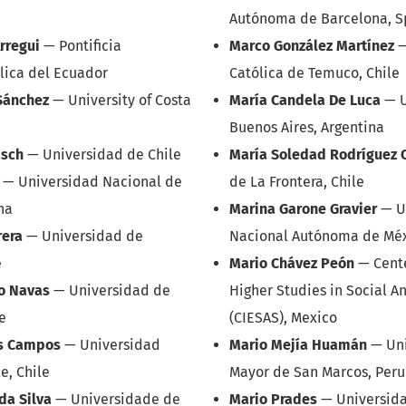
Autónoma de Barcelona, S
rregui
—
Pontificia
Marco González Martínez
lica del Ecuador
Católica de Temuco, Chile
Sánchez
—
University of Costa
María Candela De Luca
—
Buenos Aires, Argentina
asch
—
Universidad de Chile
María Soledad Rodríguez 
—
Universidad Nacional de
de La Frontera, Chile
na
Marina Garone Gravier
—
U
rera
—
Universidad de
Nacional Autónoma de Mé
e
Mario Chávez Peón
—
Cent
o Navas
—
Universidad de
Higher Studies in Social A
e
(CIESAS), Mexico
s Campos
—
Universidad
Mario Mejía Huamán
—
Un
e, Chile
Mayor de San Marcos, Peru
 da Silva
—
Universidade de
Mario Prades
—
Universid