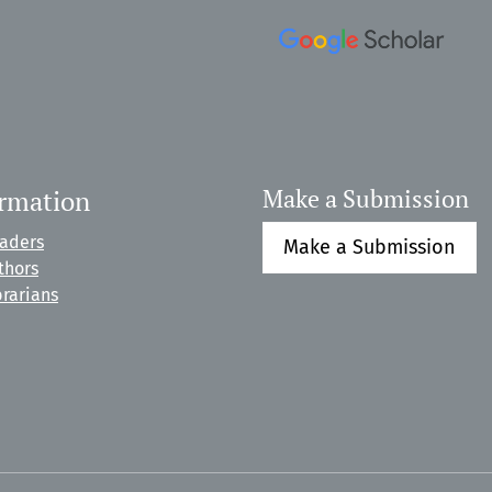
ormation
Make a Submission
eaders
Make a Submission
thors
brarians