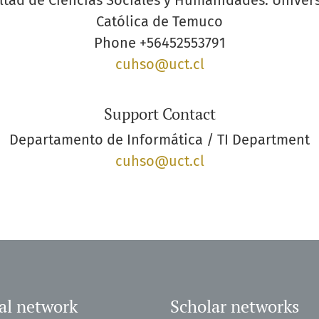
ltad de Ciencias Sociales y Humanidades. Univer
Católica de Temuco
Phone
+56452553791
cuhso@uct.cl
Support Contact
Departamento de Informática / TI Department
cuhso@uct.cl
al network
Scholar networks