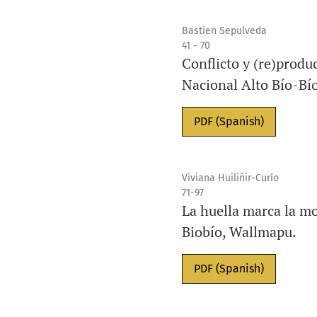
Bastien Sepulveda
41 - 70
Conflicto y (re)produ
Nacional Alto Bío-Bí
PDF (Spanish)
Viviana Huiliñir-Curío
71-97
La huella marca la mo
Biobío, Wallmapu.
PDF (Spanish)