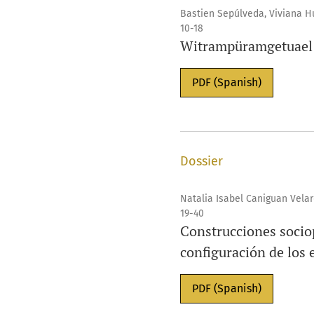
Bastien Sepúlveda, Viviana Hu
10-18
Witrampüramgetuael t
PDF (Spanish)
Dossier
Natalia Isabel Caniguan Vela
19-40
Construcciones sociopo
configuración de los 
PDF (Spanish)