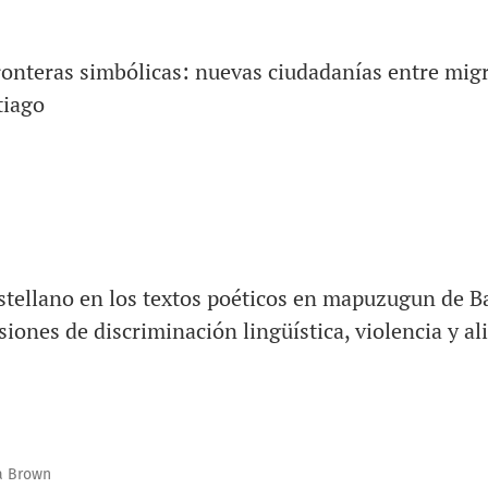
ronteras simbólicas: nuevas ciudadanías entre mig
tiago
astellano en los textos poéticos en mapuzugun de B
ones de discriminación lingüística, violencia y al
a Brown