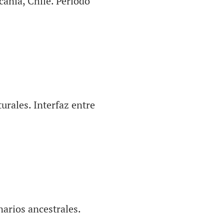
canía, Chile. Periodo
urales. Interfaz entre
narios ancestrales.