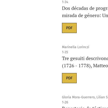
1-34
Dos décadas de progr
mirada de género: Um
PDF
Marinella Lorinczi
1-35
Tre gesuiti descrivono
(1726 - 1778), Matteo
PDF
Gloria Mora-Guerrero, Lilian 
1-26