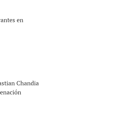
rantes en
astian Chandia
ienación