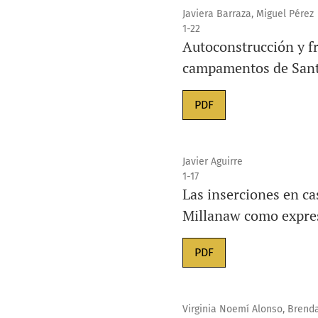
Javiera Barraza, Miguel Pérez
1-22
Autoconstrucción y f
campamentos de San
PDF
Javier Aguirre
1-17
Las inserciones en c
Millanaw como expresi
PDF
Virginia Noemí Alonso, Brend