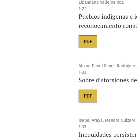
Liz Daiana Vallejos Roa
1-27
Pueblos indígenas e i
reconocimiento const
PDF
Alixon David Reyes Rodríguez
1-33
Sobre distorsiones de 
PDF
Isabel Araya, Menara Guizardi
1-33
Inequidades persisten